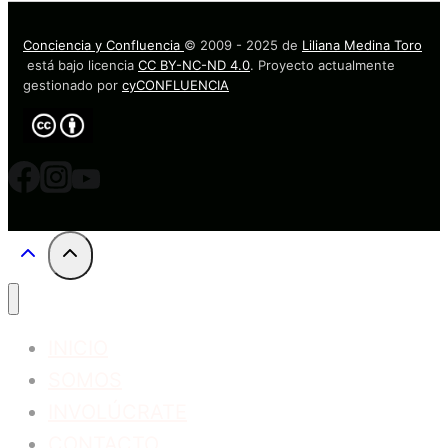
Conciencia y Confluencia
© 2009 - 2025 de
Liliana Medina Toro
está bajo licencia
CC BY-NC-ND 4.0
. Proyecto actualmente
gestionado por
cyCONFLUENCIA
INICIO
SOMOS
INVOLÚCRATE
CONTACTO