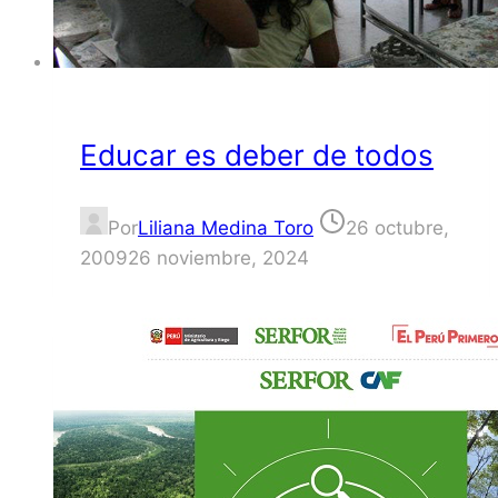
Educar es deber de todos
Por
Liliana Medina Toro
26 octubre,
2009
26 noviembre, 2024