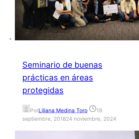
Seminario de buenas
prácticas en áreas
protegidas
Por
Liliana Medina Toro
19
septiembre, 2018
24 noviembre, 2024