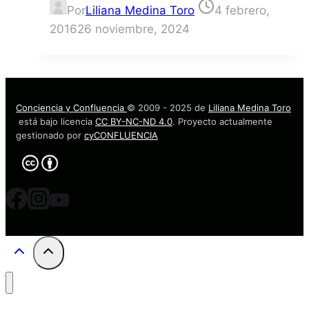
Por
Liliana Medina Toro
4 febrero,
2016
26 noviembre, 2024
Conciencia y Confluencia
© 2009 - 2025 de
Liliana Medina Toro
está bajo licencia
CC BY-NC-ND 4.0
. Proyecto actualmente
gestionado por
cyCONFLUENCIA