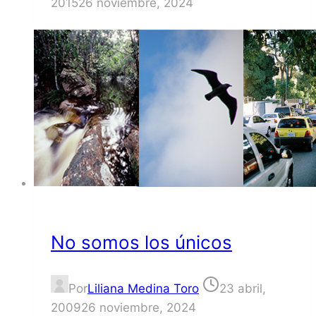
2015
26 noviembre, 2024
No somos los únicos
Por
Liliana Medina Toro
23 abril,
2009
26 noviembre, 2024