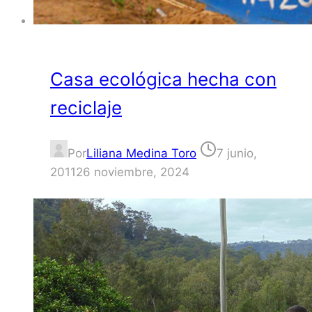
Casa ecológica hecha con
reciclaje
Por
Liliana Medina Toro
7 junio,
2011
26 noviembre, 2024