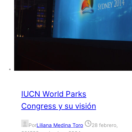
IUCN World Parks
Congress y su visión
Por
Liliana Medina Toro
28 febrero,