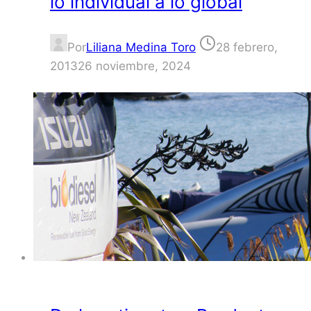
lo individual a lo global
Por
Liliana Medina Toro
28 febrero,
2013
26 noviembre, 2024