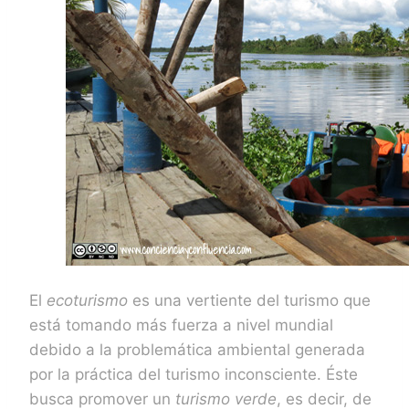
El
ecoturismo
es una vertiente del turismo que
está tomando más fuerza a nivel mundial
debido a la problemática ambiental generada
por la práctica del turismo inconsciente. Éste
busca promover un
turismo verde
, es decir, de