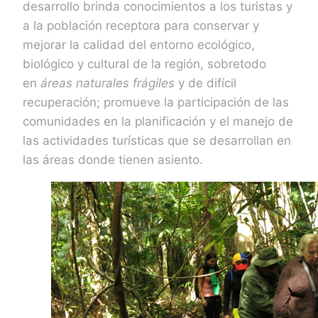
desarrollo brinda conocimientos a los turistas y
a la población receptora para conservar y
mejorar la calidad del entorno ecológico,
biológico y cultural de la región, sobretodo
en
áreas naturales frágiles
y de difícil
recuperación; promueve la participación de las
comunidades en la planificación y el manejo de
las actividades turísticas que se desarrollan en
las áreas donde tienen asiento.