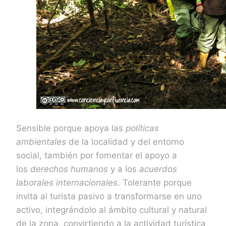
Sensible porque apoya las
políticas
ambientales
de la localidad y del entorno
social, también por fomentar el apoyo a
los
derechos humanos
y a los
acuerdos
laborales internacionales
. Tolerante porque
invita al turista pasivo a transformarse en uno
activo, integrándolo al ámbito cultural y natural
de la zona, convirtiendo a la actividad turística