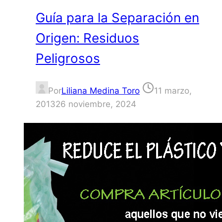
Guía para la Separación en
Origen: Residuos
Peligrosos
Por
Liliana Medina Toro
11 marzo,
2013
26 noviembre, 2024