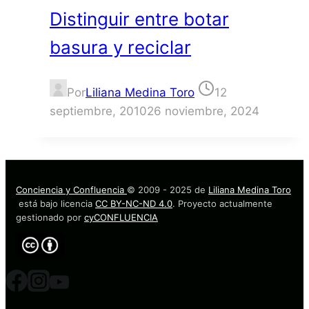
Distinguir entre botar
basura y reciclar
Por
Liliana Medina Toro
12
septiembre, 2010
26 noviembre, 2024
Conciencia y Confluencia
© 2009 - 2025 de
Liliana Medina Toro
está bajo licencia
CC BY-NC-ND 4.0
. Proyecto actualmente
gestionado por
cyCONFLUENCIA