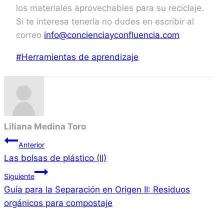
los materiales aprovechables para su reciclaje.
Si te interesa tenerla no dudes en escribir al
correo
info@concienciayconfluencia.com
Etiquetas
#
Herramientas de aprendizaje
de
la
entrada:
Liliana Medina Toro
Navegación
Anterior
Las bolsas de plástico (II)
de
Siguiente
entradas
Guía para la Separación en Origen II: Residuos
orgánicos para compostaje